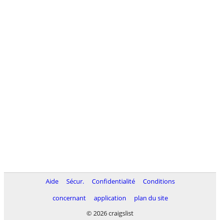
Aide
Sécur.
Confidentialité
Conditions
concernant
application
plan du site
© 2026 craigslist