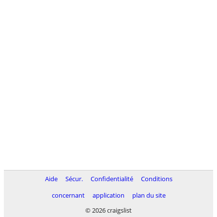
Aide
Sécur.
Confidentialité
Conditions
concernant
application
plan du site
© 2026 craigslist